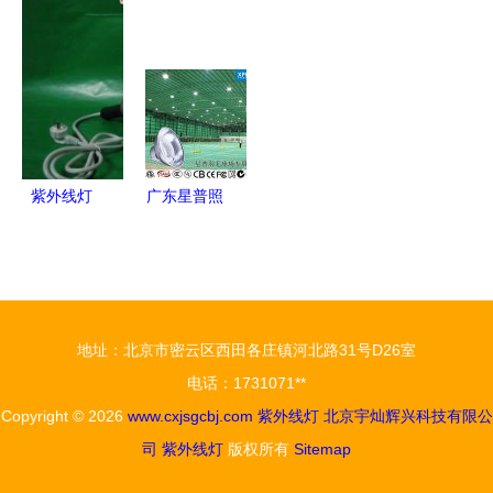
浦FC6231
上汽大众大
及使用方法
业供应高品
紫外线灭菌
众品牌应疫
详解 | 河北
质T4/T8紫
五大亮点解
好礼免费领
强鑫光源紫
外线管，质
析
取紫外线灯
外线灯推荐
量与服务双
保障
紫外线灯
广东星普照
从UV固化
明 无极
到精细化学
灯、羽毛球
品照明的多
场专用灯与
面手
紫外线杀菌
地址：北京市密云区西田各庄镇河北路31号D26室
灯产品及批
电话：1731071**
发信息全解
Copyright © 2026
www.cxjsgcbj.com
紫外线灯
北京宇灿辉兴科技有限公
析
司
紫外线灯
版权所有
Sitemap