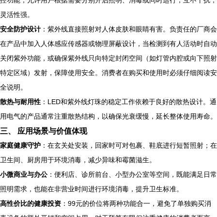
控功能，允许用户根据需要分别开启照明、消毒或同时运行，互不干扰，
灵活性强。
安全防护设计
：紫外线直接照射对人体皮肤和眼睛有害。负责任的厂商会
在产品中加入人体感应传感器或物理屏蔽设计，当检测到有人活动时自动
关闭紫外功能，或确保紫外线只向特定封闭空间（如灯管内腔或向下照射
特定区域）发射，保障使用安全。消费者在购买和使用时必须仔细阅读安
全说明。
散热与耐用性
：LED和紫外线灯珠的稳定工作依赖于良好的散热设计。通
用电气的产品通常注重散热结构，以确保光衰缓慢，延长整体使用寿命。
三、 应用场景与价值体现
家庭健康守护
：在玄关处安装，回家时可对包裹、鞋底进行短暂照射；在
卫生间、厨房用于环境消毒，减少异味和霉菌滋生。
小微商业与办公
：便利店、诊所前台、小型办公室等空间，既能满足日常
照明需求，也能在非营业时间进行环境消毒，提升卫生标准。
高性价比的健康投资
：99元的价位将两种功能合一，避免了单独购买消