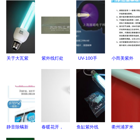
关于大瓦紫
紫外线灯处
UV-100手
小而美紫外
外线消毒灯
理VOC类有
持式LED紫
线杀菌灯
家用的使用
机废气 高
外线灯 上
壁挂式多功
指南与评价
效净化与零
海越磁电子
能全面消
二次污染的
科技的高效
毒，健康生
绿色方案
检测利器
活低价之选
静音除螨新
春暖花开，
鱼缸紫外线
衢州浦罗米
典范 飞利
关爱延续
消毒灯价格
斯照明 专