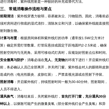
进行消毒时，紫外线照射是一种较好的补充或替代方法。
三、 常规消毒操作流程与要点
前期清洁
：紫外线穿透力较弱，容易被灰尘、污物阻挡。因此，消毒前必
须对房间进行彻底的湿式清扫，清除灰尘和污渍，以确保紫外线能直接照
射到微生物。
计算与布置
：根据房间体积和紫外线灯的功率（通常按1.5W/立方米计
算）确定所需灯管数量。灯管应悬挂或固定于距地面约2-2.5米处，确保
照射空间均匀无死角。采用可移动式灯具时，应规划好照射点位和时间。
安全撤离与防护
：消毒必须在
无人、无宠物
的环境下进行！开启紫外线灯
前，务必确认人员已全部离开，并关闭门窗。紫外线会对人的眼睛和皮肤
造成灼伤（电光性眼炎、皮肤红斑），严禁直视光源或在照射下停留。
照射消毒
：开启紫外线灯，持续照射时间一般为30-60分钟。照射期间，
人员不得进入。
通风换气
：消毒结束后，关闭紫外线灯，
首先打开门窗，充分通风30分
钟以上
，以驱散可能产生的微量臭氧（部分紫外线灯会产生臭氧）和异