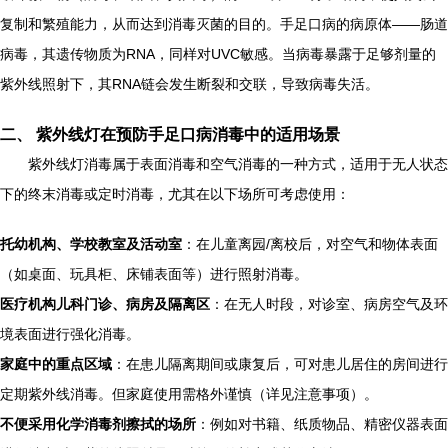
复制和繁殖能力，从而达到消毒灭菌的目的。手足口病的病原体——肠道
病毒，其遗传物质为RNA，同样对UVC敏感。当病毒暴露于足够剂量的
紫外线照射下，其RNA链会发生断裂和交联，导致病毒失活。
二、 紫外线灯在预防手足口病消毒中的适用场景
紫外线灯消毒属于表面消毒和空气消毒的一种方式，适用于无人状态
下的终末消毒或定时消毒，尤其在以下场所可考虑使用：
托幼机构、学校教室及活动室
：在儿童离园/离校后，对空气和物体表面
（如桌面、玩具柜、床铺表面等）进行照射消毒。
医疗机构儿科门诊、病房及隔离区
：在无人时段，对诊室、病房空气及环
境表面进行强化消毒。
家庭中的重点区域
：在患儿隔离期间或康复后，可对患儿居住的房间进行
定期紫外线消毒。但家庭使用需格外谨慎（详见注意事项）。
不便采用化学消毒剂擦拭的场所
：例如对书籍、纸质物品、精密仪器表面