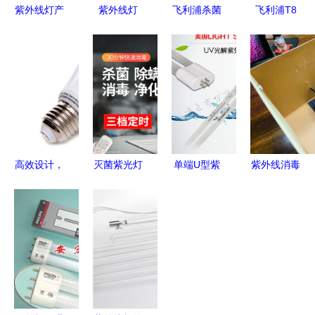
紫外线灯产
紫外线灯
飞利浦杀菌
飞利浦T8
品及其应用
Z78601 科
灯采购指南
36W黄光防
领域详解
学消毒的可
供应、批
紫外线灯管
靠选择
发、价格与
安全照明与
产品选择
紫外线防护
的融合
高效设计，
灭菌紫光灯
单端U型紫
紫外线消毒
双效合一
管与紫外线
外线杀菌灯
灯 对抗新
通用电气99
消毒灯 原
循环水回收
型冠状病毒
元LED灯与
理、应用与
系统中的高
的有效武器
紫外线灯的
安全指南
效卫士
价值解析