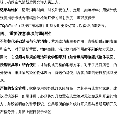
味，确保空气清新后再允许人员进入。
记录与维护
：记录消毒时间、时长和责任人。定期（如每半年）用紫外线
强度指示卡或专用辐照计检测灯管的照射强度，当强度低于
70μW/cm²（或按厂家标准）时应及时更换灯管，以保证消毒效果。
四、 重要注意事项与局限性
不能替代基础清洁与化学消毒
：紫外线消毒主要作用于直接照射到的表面
和空气，对于阴影背面、物体缝隙、污染物内部等照射不到的地方无效。
因此，它
必须与常规的清洁和化学消毒剂（如含氯消毒剂擦拭物体表面、
浸泡玩具等）结合使用
，才能构成完整的消毒方案。对于手足口病患儿的
分泌物、排泄物污染的物体表面，首选仍是使用含氯消毒剂进行擦拭或浸
泡。
严格的安全管理
：家庭使用紫外线灯风险较高，尤其是有儿童的家庭。建
议谨慎选择，如果使用，必须将灯具放置在儿童绝对无法触及和开启的地
方，并设置明确的警示标识。公共场所的紫外线灯开关应与普通照明开关
严格分开，并贴上醒目警示标签。